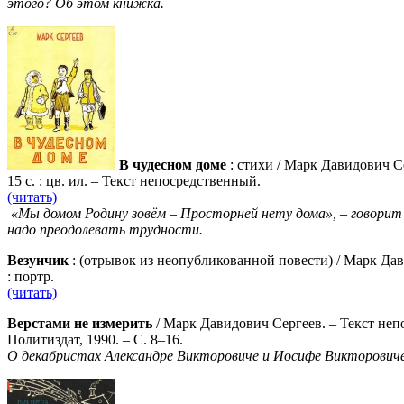
этого? Об этом книжка.
В чудесном доме
: стихи / Марк Давидович С
15 с. : цв. ил. – Текст непосредственный.
(читать)
«Мы домом Родину зовём – Просторней нету дома», – говорит 
надо преодолевать трудности.
Везунчик
: (отрывок из неопубликованной повести) / Марк Дав
: портр.
(читать)
Верстами не измерить
/ Марк Давидович Сергеев. – Текст неп
Политиздат, 1990. – С. 8–16.
О декабристах Александре Викторовиче и Иосифе Викторови