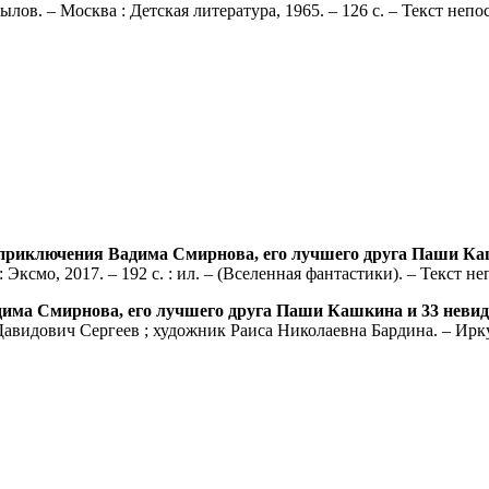
лов. – Москва : Детская литература, 1965. – 126 с. – Текст неп
риключения Вадима Смирнова, его лучшего друга Паши Каш
ксмо, 2017. – 192 с. : ил. – (Вселенная фантастики). – Текст н
ма Смирнова, его лучшего друга Паши Кашкина и 33 невид
к Давидович Сергеев ; художник Раиса Николаевна Бардина. – Ирк