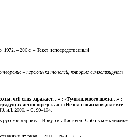
, 1972. – 206 с. – Текст непосредственный.
хотворение – перекличка тополей, которые символизируют
поэты, чей стих заражает…» ; «Тучилилового цвета…» ;
 грядущих летполпреды…» ; «Неоплатный мой долг всё
. и.], 2000. – С. 90–104.
 в русской лирике. – Иркутск : Восточно-Сибирское книжное
твенный журнал. – 2011. – № 4. – С. 2.