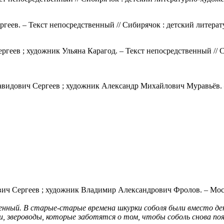
ргеев. – Текст непосредственный // Сибирячок : детский литерат
Сергеев ; художник Ульяна Карагод. – Текст непосредственный //
Давидович Сергеев ; художник Александр Михайлович Муравьёв. –
вич Сергеев ; художник Владимир Александрович Фролов. – Москв
ценный. В старые-старые времена шкурки соболя были вместо де
ди, звероводы, которые заботятся о том, чтобы соболь снова п