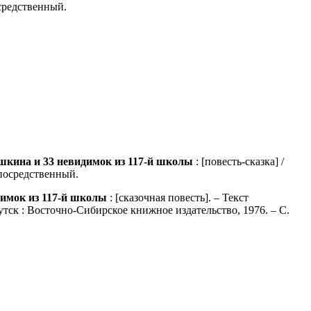
осредственный.
кина и 33 невидимок из 117-й школы
: [повесть-сказка] /
епосредственный.
имок из 117-й школы
: [сказочная повесть]. – Текст
утск : Восточно-Сибирское книжное издательство, 1976. – С.