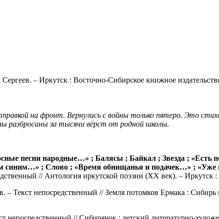
 Сергеев. – Иркутск : Восточно-Сибирское книжное издательство
тправкой на фронт. Вернулись с войны только пятеро. Это сти
гилы разбросаны за тысячи вёрст от родной школы.
сные песни народные…» ; Балясы ; Байкал ; Звезда ; «Есть 
ом синим…» ; Слово ; «Время обнищанья и подачек…» ; «Уже
ственный // Антология иркутской поэзии (XX век). – Иркутск : [б
в. – Текст непосредственный // Земля потомков Ермака : Сибирь
ст непосредственный // Сибирячок : детский литературно-художес