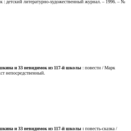
ок : детский литературно-художественный журнал. – 1996. – №
кина и 33 невидимок из 117-й школы
: повести / Марк
екст непосредственный.
кина и 33 невидимок из 117-й школы :
повесть-сказка /