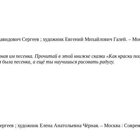
Давидович Сергеев ; художник Евгений Михайлович Галей. – Москва
ая им песенка. Прочитай в этой книжке сказки «Как краски пош
м была песенка, а ещё ты научишься рисовать радугу.
ергеев ; художник Елена Анатольевна Чёрная. – Москва : Совреме