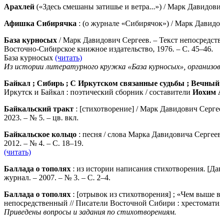
Арахлей
(«Здесь смешаны затишье и ветра...») / Марк Давидович
Афишка Сибирячка
: (о журнале «Сибирячок») / Марк Давидов
База курносых
/ Марк Давидович Сергеев. – Текст непосредств
Восточно-Сибирское книжное издательство, 1976. – С. 45–46.
База курносых
(читать)
Из истории литературного кружка «База курносых», организ
Байкал ; Сибирь ; С Иркутском связанные судьбы ; Вечны
Иркутск и Байкал : поэтический сборник / составители
Иохим 
Байкальский тракт
: [стихотворение] / Марк Давидович Серге
2023. – № 5. – цв. вкл.
Байкальское кольцо
: песня / слова Марка Давидовича Сергее
2012. – № 4. – С. 18–19.
(читать)
Баллада о тополях
: из истории написания стихотворения. [Д
журнал. – 2007. – № 3. – С. 2–4.
Баллада о тополях
: [отрывок из стихотворения] ; «Чем выше 
непосредственный // Писатели Восточной Сибири : хрестоматия
Приведены вопросы и задания по стихотворениям.