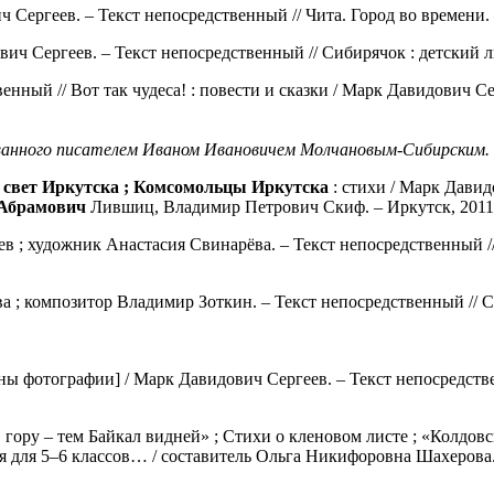
 Сергеев. – Текст непосредственный // Чита. Город во времени. –
ич Сергеев. – Текст непосредственный // Сибирячок : детский л
енный // Вот так чудеса! : повести и сказки / Марк Давидович С
ованного писателем Иваном Ивановичем Молчановым-Сибирским.
й свет Иркутска ; Комсомольцы Иркутска
: стихи / Марк Давид
Абрамович
Лившиц, Владимир Петрович Скиф. – Иркутск, 2011.
ев ; художник Анастасия Свинарёва. – Текст непосредственный 
ва ; композитор Владимир Зоткин. – Текст непосредственный // 
аны фотографии] / Марк Давидович Сергеев. – Текст непосредст
в гору – тем Байкал видней» ; Стихи о кленовом листе ; «Колдо
 для 5–6 классов… / составитель Ольга Никифоровна Шахерова. –