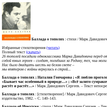
Баллада о тополях
: стихи / Марк Давидович
Избранные стихотворения
(читать)
Полный текст
(скачать)
26 тополей посадили одноклассники Марка Давидовича перед о
собой юных героев – солдат, погибших за Родину, тех, чьи мо
Нас было двадцать шесть на белом свете –
мы впятером с войны вернулись в строй...
Баллада о тополях ; Наталия Гончарова ; «Я люблю проголо
«Бывает час особенный в природе…» ; «Всё залито сумрак
растёт и растёт…»
/ Марк Давидович Сергеев. – Текст непосред
Баллада о тополях
: [стихотворение] / Марк Давидович Сергее
издательство, 1982. – С. 140–143.
Баллада об Иркутске
: стихи / Марк Давидович Сергеев. – Тек