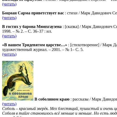
(читать)
Боцман Сарма приветствует вас
: стихи / Марк Давидович Се
(читать)
В гостях у барона Мюнхгаузена
: [сказка] / Марк Давидович 
1998. – № 2. – С. 36–37 : ил.
(читать)
«В нашем Тридевятом царстве…»
: [стихотворение] / Марк 
художественный журнал. – 2001. – № 1– С. 5.
(читать)
В соболином краю
: рассказы / Марк Давидо
(читать)
Соболь – красивый
зверёк. Мех блестящий, пушистый и очень 
Соболя в тайге становилось всё меньше и меньше. Но есть лю