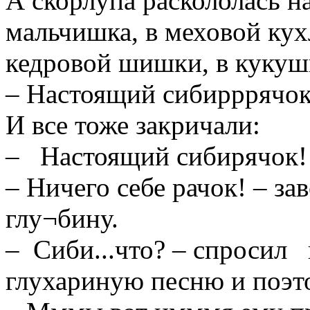
А скорлупа раскололась на
мальчишка, в меховой кух
кедровой шишки, в кукуш
– Настоящий сибирррячок!
И все тоже закричали:
– Настоящий сибирячок!
– Ничего себе рачок! – за
глу¬бину.
– Сиби...что? – спросил г
глухариную песню и поэт