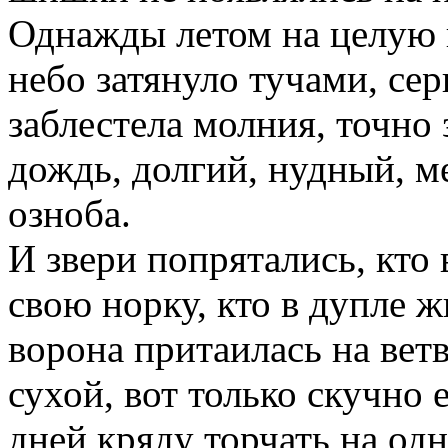
Однажды летом на целую 
небо затянуло тучами, се
заблестела молния, точно
дождь, долгий, нудный, 
озноба.
И звери попрятались, кто 
свою норку, кто в дупле жи
ворона притаилась на ветв
сухой, вот только скучно 
дней кряду торчать на одн