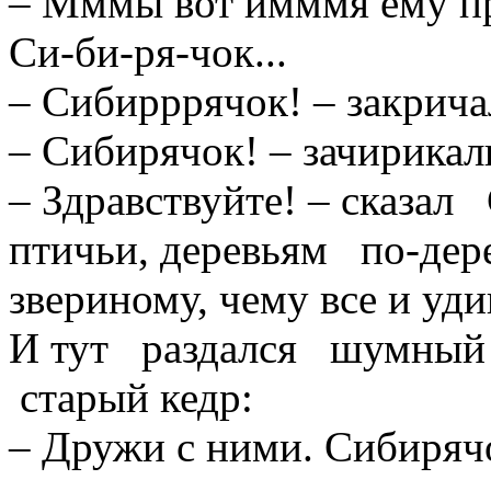
– Мммы вот имммя ему при
Си-би-ря-чок...
– Сибирррячок! – закрича
– Сибирячок! – зачирикал
– Здравствуйте! – сказа
птичьи, деревьям по-дере
звериному, чему все и уди
И тут раздался шумный
старый кедр:
– Дружи с ними. Сибиряч