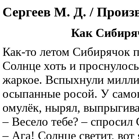
Сергеев М. Д. / Произ
Как Сибиряч
Как-то летом Сибирячок п
Солнце хоть и проснулось
жаркое. Вспыхнули милли
осыпанные росой. У самог
омулёк, нырял, выпрыгива
– Весело тебе? – спросил
– Ага! Солнце светит, вот