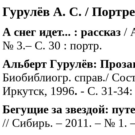
Гурулёв А. С. / Портре
А снег идет... : рассказ
/ 
№ 3.– С. 30 : портр.
Альберт Гурулёв: Проз
Биобиблиогр. справ./ Сост
Иркутск, 1996
.
- C. 31-34:
Бегущие за звездой: пут
// Сибирь. – 2011. – № 1. –