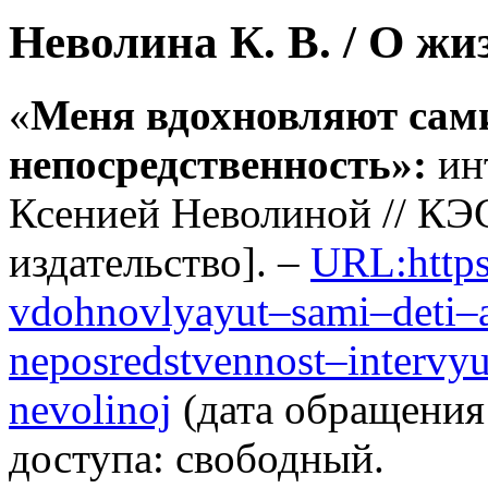
Неволина К. В. / О жи
«
Меня вдохновляют сами 
непосредственность»:
ин
Ксенией Неволиной // КЭС
издательство]. –
URL:https
vdohnovlyayut–sami–deti–
neposredstvennost–intervy
nevolinoj
(дата обращения:
доступа: свободный.