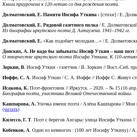
Книга приурочена к 120-летию со дня рождения поэта.
Долматовский, Е. Памяти Иосифа Уткина :
[стихи] / Е. Долм
Долматовский, Е. Рядовой газетного полка
/ Е. Долматовский 
Из биографии иркутского поэта Д. Алтаузена. 1941–1942 гг.
Долматовский, Е.
«Как подобает молодым…» / Е. Долматовский /
Донских, А. Не надо бы забывать: Иосиф Уткин – наш поэт
/
О творчестве иркутского поэта Иосифа Уткина. К 110-летию 
Зоркин, В
. Иосиф Уткин - газетчик / В. Зоркин // Вост.-Сиб. прав
Иоффе, С. А
. Иосиф Уткин / С. А. Иоффе // Иоффе С. Живут ст
Исакова, К.
Поэт-фронтовик // Иркутск. – 2020. – № 15 (16 апр.)
Биография поэта, участника Великой Отечественной войны.
Кашпарова, А.
Улочка имени поэта / Алёна Кашпарова // Мои го
(читать)
Килессо, Г. Т
. Поэт с берегов Ангары: улица Иосифа Уткина // 
Кобенков, А
. Один из немногих : (100 лет Иосифу Уткину) / А. 