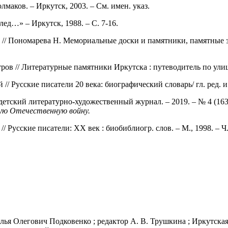
олмаков. – Иркутск, 2003. – См. имен. указ.
след…» – Иркутск, 1988. – С. 7-16.
]
// Пономарева Н. Мемориальные доски и памятники, памятные з
етров // Литературные памятники Иркутска : путеводитель по улиц
/ Русские писатели 20 века: биографический словарь/ гл. ред. и с
: детский литературно
-
художественный журнал. – 2019. – № 4 (163)
кую Отечественную войну.
Русские писатели: XX век : биобиблиогр. слов. – М., 1998. – Ч. 
лья Олегович Подковенко ; редактор А. В. Трушкина ; Иркутская