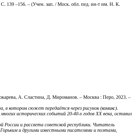
139 –156. – (Учен. зап. / Моск. обл. пед. ин-т им. Н. К.
окарева, А. Сластина, Д. Мироманов. – Москва : Перо, 2023. –
а, в котором сюжет передаётся через рисунок (комикс).
 многих исторических событий 20-40-х годов
XX
века, оставил
й России и рассвета советской республики. Читатель
 Горьким и другими известными писателями и поэтами,