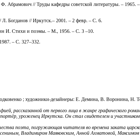
. Абрамович // Труды кафедры советской литературы. – 1965. – С. 
Л. Богданов // Иркутск.– 2001. – 2 февр. – С. 6.
н И. Стихи и поэмы. – М., 1956. – С. 3 –10.
987. – С. 327–332.
Подковенко ; художники-дезайнеры: Е. Демина, В. Воронина, Н. Т
фией, рассказанной от первого лица в жанре графического роман
епортёр, уроженец Иркутска. Он стал свидетелем и участником
ества поэта, погружающая читателя во времена заката царско
 Есениным, Владимиром Маяковским, Анной Ахматовой, Максимом