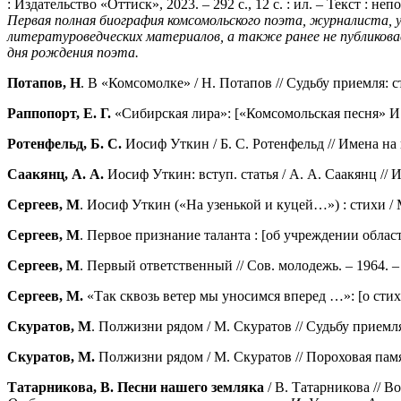
: Издательство «Оттиск», 2023. – 292 с., 12 с. : ил. – Текст : не
Первая полная биография комсомольского поэта, журналиста,
литературоведческих материалов, а также ранее не публикова
дня рождения поэта.
Потапов, Н
. В «Комсомолке» / Н. Потапов // Судьбу приемля: ст
Раппопорт, Е. Г.
«Сибирская лира»: [«Комсомольская песня» И. У
Ротенфельд, Б. С.
Иосиф Уткин / Б. С. Ротенфельд // Имена на 
Саакянц, А. А.
Иосиф Уткин: вступ. статья / А. А. Саакянц // 
Сергеев, М
. Иосиф Уткин («На узенькой и куцей…») : стихи / М.
Сергеев, М
. Первое признание таланта : [об учреждении областн
Сергеев, М
. Первый ответственный // Сов. молодежь. – 1964. –
Сергеев, М.
«Так сквозь ветер мы уносимся вперед …»: [о стиха
Скуратов, М
. Полжизни рядом / М. Скуратов // Судьбу приемля:
Скуратов, М.
Полжизни рядом / М. Скуратов // Пороховая памят
Татарникова, В. Песни нашего земляка
/ В. Татарникова // Во