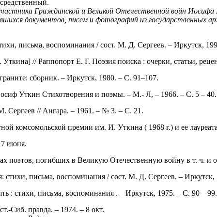
посредственный.
 участника Гражданской и Великой Отечественной войн Иосифа 
вшихся документов, писем и фотографий из государственных ар
ихи, письма, воспоминания / сост. М. Д. Сергеев. – Иркутск, 1990
ткина] // Раппопорт Е. Г. Поэзия поиска : очерки, статьи, реценз
граните: сборник. – Иркутск, 1980. – С. 91–107.
Иосиф Уткин Стихотворения и поэмы. – М.- Л, – 1966. – С. 5 – 40.
 Сергеев // Ангара. – 1961. – № 3. – С. 21.
ой комсомольской премии им. И. Уткина ( 1968 г.) и ее лауреатах
 7 июня.
х поэтов, погибших в Великую Отечественную войну в т. ч. и об И
 стихи, письма, воспоминания / сост. М. Д. Сергеев. – Иркутск, 1
ь : стихи, письма, воспоминания . – Иркутск, 1975. – С. 90 – 99.
ст.-Сиб. правда. – 1974. – 8 окт.