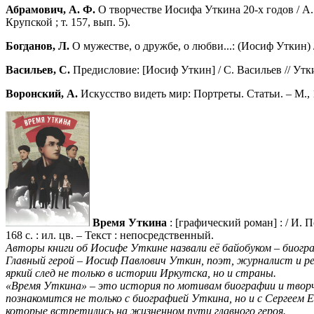
Абрамович, А. Ф.
О творчестве Иосифа Уткина 20-х годов / А. Ф
Крупской ; т. 157, вып. 5).
Богданов, Л.
О мужестве, о дружбе, о любви...: (Иосиф Уткин) / 
Васильев, С.
Предисловие: [Иосиф Уткин] / С. Васильев // Утки
Воронский, А.
Искусство видеть мир: Портреты. Статьи. – М., 1
Время Уткина
: [графический роман] : / И. 
168 с. : ил. цв. – Текст : непосредственный.
Авторы книги об Иосифе Уткине назвали её байобуком – биогра
Главный герой – Иосиф Павлович Уткин, поэт, журналист и р
яркий след не только в истории Иркутска, но и страны.
«Время Уткина» – это история
по мотивам биографии и творч
познакомится не только с биографией Уткина, но и с Сергеем
которые встретились на жизненном пути главного героя.