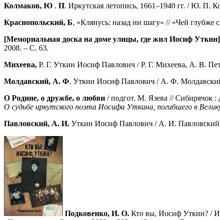
Колмаков, Ю
.
П
. Иркутская летопись, 1661–1940 гг. / Ю. П. К
Краснопольский, Б
, «Клянусь: назад ни шагу» // «Чей глубже 
[Мемориальная доска на доме улицы, где жил Иосиф Уткин
2008. – С. 63.
Михеева,
Р. Г. Уткин Иосиф Павлович / Р. Г. Михеева, А. В. П
Молдавский, А. Ф
. Уткин Иосиф Павлович / А. Ф. Молдавский /
О Родине, о
дружбе, о любви
/ подгот. М. Язева // Сибирячок 
О судьбе иркутского поэта Иосифа Уткина, погибшего в Вели
Павловский, А. И.
Уткин Иосиф Павлович / А. И. Павловский // 
Подковенко, И. О.
Кто вы, Иосиф Уткин? / И