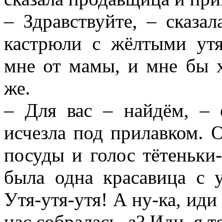
– Здравствуйте, – сказа
кастрюли с жёлтыми утя
мне от мамы, и мне бы х
же.
– Для вас – найдём, – 
исчезла под прилавком. 
посуды и голос тётеньки-
была одна красавица с 
Утя-утя-утя! А ну-ка, иди
нас собралась, а? Иди, я 