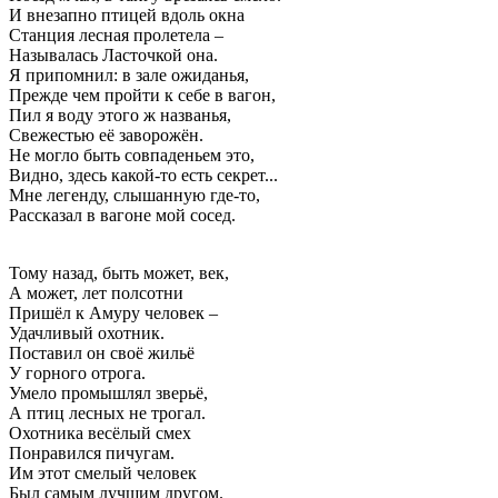
И внезапно птицей вдоль окна
Станция лесная пролетела –
Называлась Ласточкой она.
Я припомнил: в зале ожиданья,
Прежде чем пройти к себе в вагон,
Пил я воду этого ж названья,
Свежестью её заворожён.
Не могло быть совпаденьем это,
Видно, здесь какой-то есть секрет...
Мне легенду, слышанную где-то,
Рассказал в вагоне мой сосед.
Тому назад, быть может, век,
А может, лет полсотни
Пришёл к Амуру человек –
Удачливый охотник.
Поставил он своё жильё
У горного отрога.
Умело промышлял зверьё,
А птиц лесных не трогал.
Охотника весёлый смех
Понравился пичугам.
Им этот смелый человек
Был самым лучшим другом.