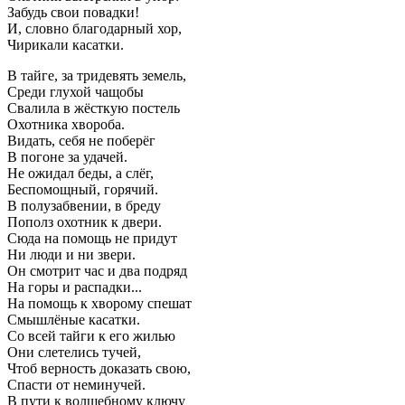
Забудь свои повадки!
И, словно благодарный хор,
Чирикали касатки.
В тайге, за тридевять земель,
Среди глухой чащобы
Свалила в жёсткую постель
Охотника хвороба.
Видать, себя не поберёг
В погоне за удачей.
Не ожидал беды, а слёг,
Беспомощный, горячий.
В полузабвении, в бреду
Пополз охотник к двери.
Сюда на помощь не придут
Ни люди и ни звери.
Он смотрит час и два подряд
На горы и распадки...
На помощь к хворому спешат
Смышлёные касатки.
Со всей тайги к его жилью
Они слетелись тучей,
Чтоб верность доказать свою,
Спасти от неминучей.
В пути к волшебному ключу