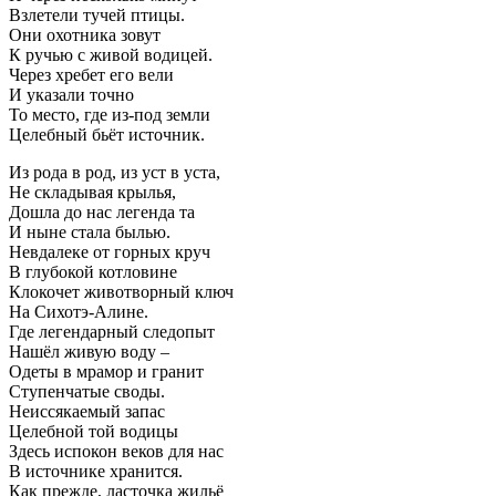
Взлетели тучей птицы.
Они охотника зовут
К ручью с живой водицей.
Через хребет его вели
И указали точно
То место, где из-под земли
Целебный бьёт источник.
Из рода в род, из уст в уста,
Не складывая крылья,
Дошла до нас легенда та
И ныне стала былью.
Невдалеке от горных круч
В глубокой котловине
Клокочет животворный ключ
На Сихотэ-Алине.
Где легендарный следопыт
Нашёл живую воду –
Одеты в мрамор и гранит
Ступенчатые своды.
Неиссякаемый запас
Целебной той водицы
Здесь испокон веков для нас
В источнике хранится.
Как прежде, ласточка жильё