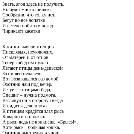
Знать, ягод здесь не получить,
Но будет много шишек.
Сообразив, что толку нет,
Бегут во все лопатки.
И весело побитым вслед
Чирикают касатки.
Касатки вывели птенцов
Писклявых, неуклюжих.
От матерей и от отцов
Теперь обед им нужен.
Летают птицы день-деньской
За пищей недалече.
Вот возвращался раз домой
Охотник наш под вечер.
И чует: с птицами беда,
Спешит – нужна подмога.
Взглянул он в сторону гнезда
И видит – дело плохо.
К птенцам крадётся злая рысь
Коварно и сторожко.
А рыси ведь не крикнешь: «Брысь!»,
Хоть рысь – большая кошка.
Охотник выстрелил в упор: