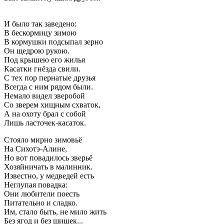
И было так заведено:
В бескормицу зимою
В кормушки подсыпал зерно
Он щедрою рукою.
Под крышею его жилья
Касатки гнёзда свили.
С тех пор пернатые друзья
Всегда с ним рядом были.
Немало видел зверобой
Со зверем хищным схваток,
А на охоту брал с собой
Лишь ласточек-касаток.
Стояло мирно зимовьё
На Сихотэ-Алине,
Но вот повадилось зверьё
Хозяйничать в малинник.
Известно, у медведей есть
Неглупая повадка:
Они любители поесть
Питательно и сладко.
Им, стало быть, не мило жить
Без ягод и без шишек...