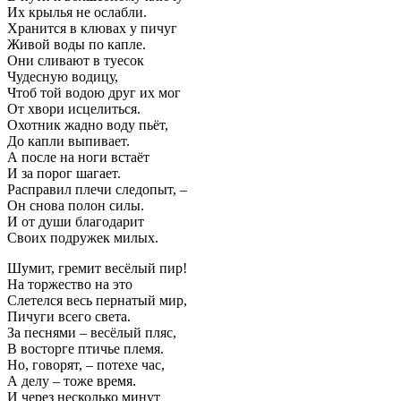
Их крылья не ослабли.
Хранится в клювах у пичуг
Живой воды по капле.
Они сливают в туесок
Чудесную водицу,
Чтоб той водою друг их мог
От хвори исцелиться.
Охотник жадно воду пьёт,
До капли выпивает.
А после на ноги встаёт
И за порог шагает.
Расправил плечи следопыт, –
Он снова полон силы.
И от души благодарит
Своих подружек милых.
Шумит, гремит весёлый пир!
На торжество на это
Слетелся весь пернатый мир,
Пичуги всего света.
За песнями – весёлый пляс,
В восторге птичье племя.
Но, говорят, – потехе час,
А делу – тоже время.
И через несколько минут