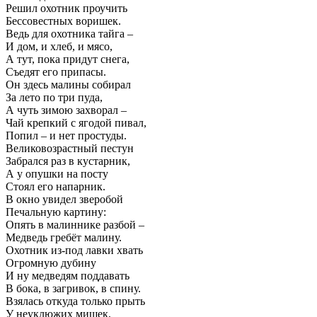
Решил охотник проучить
Бессовестных воришек.
Ведь для охотника тайга –
И дом, и хлеб, и мясо,
А тут, пока придут снега,
Съедят его припасы.
Он здесь малины собирал
За лето по три пуда,
А чуть зимою захворал –
Чай крепкий с ягодой пивал,
Попил – и нет простуды.
Великовозрастный пестун
Забрался раз в кустарник,
А у опушки на посту
Стоял его напарник.
В окно увидел зверобой
Печальную картину:
Опять в малиннике разбой –
Медведь гребёт малину.
Охотник из-под лавки хвать
Огромную дубину
И ну медведям поддавать
В бока, в загривок, в спину.
Взялась откуда только прыть
У неуклюжих мишек,