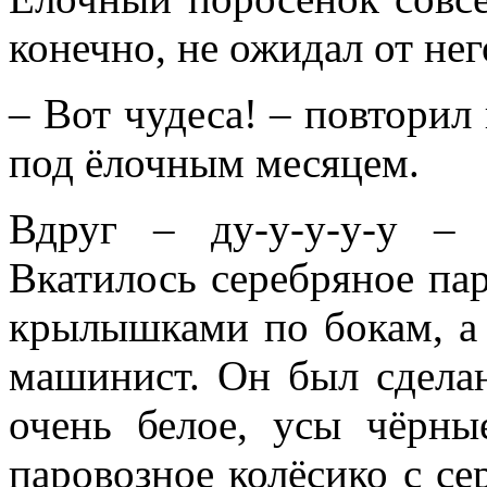
конечно, не ожидал от нег
– Вот чудеса! – повторил 
под ёлочным месяцем.
Вдруг – ду-у-у-у-у – 
Вкатилось серебряное па
крылышками по бокам, а
машинист. Он был сделан
очень белое, усы чёрны
паровозное колёсико с с