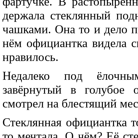
фартучке. В растопырен
держала стеклянный под
чашками. Она то и дело п
нём официантка видела с
нравилось.
Недалеко под ёлочны
завёрнутый в голубое 
смотрел на блестящий мес
Стеклянная официантка т
то мечтала. О чём? Её с