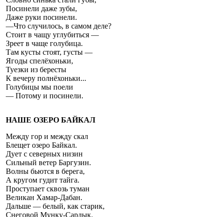
Посинели даже зубы,
Даже руки посинели.
—Что случилось, в самом деле?
Стоит в чащу углубиться —
Зреет в чаще голубица.
Там кусты стоят, густы —
Ягоды спелёхоньки,
Туезки из бересты
К вечеру полнёхоньки...
Голубицы мы поели
— Потому и посинели.
НАШЕ ОЗЕРО БАЙКАЛ
Между гор и между скал
Блещет озеро Байкал.
Дует с северных низин
Сильный ветер Баргузин.
Волны бьются в берега,
А кругом гудит тайга.
Проступает сквозь туман
Великан Хамар-Дабан.
Дальше — белый, как старик,
Снеговой Мунку-Сардык.