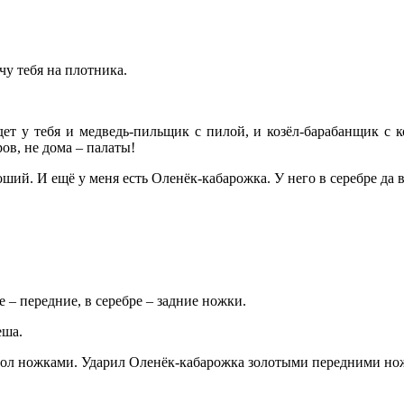
чу тебя на плотника.
ет у тебя и медведь-пильщик с пилой, и козёл-барабанщик с ко
ов, не дома – палаты!
оший. И ещё у меня есть Оленёк-кабарожка. У него в серебре да 
 – передние, в серебре – задние ножки.
еша.
б пол ножками. Ударил Оленёк-кабарожка золотыми передними но