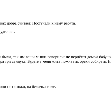
уках добра считает. Постучали к нему ребята.
лудились.
 были, так им ваши мыши говорили: не вернётся домой бабушка
бра три сундука. Будете у меня жить-поживать, орехи собирать. 
они не похожи, на беличьи тоже.