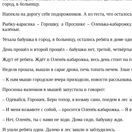
город, в больницу.
Напекла на дорогу себе подорожников. А из теста, что осталось
Рыбку-карасика – Горошку, а Просинке – Оленька-кабарожку
калёные.
Уехала бабушка в город, в больницу, остались ребята в доме одн
День прошёл и второй прошёл – бабушки нет, третий, четвёрты
Ждут её ребята. Ждёт и Оленёк-кабарожка, весь день стоит на 
Неделя прошла, вышли в сарае дрова, печь топить нечем. Злые
– К нам мыши городские вчера приходили, новости рассказывал
Просинка валенком в мышей запустила и говорит:
– Одевайся, Горошек. Бери топор, я возьму сани, поедем в лес з
– И меня возьмите с собой, – просится Оленёк-кабарожка. – Я в
– Нет, Оленёк, ты с нами не ходи. Дома сиди, бабушку жди.
И ушли ребята одни. Далеко в лес зашли и заблудились.