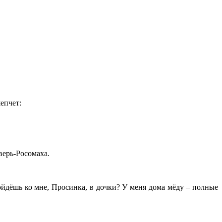
епчет:
верь-Росомаха.
Пойдёшь ко мне, Просинка, в дочки? У меня дома мёду – полные