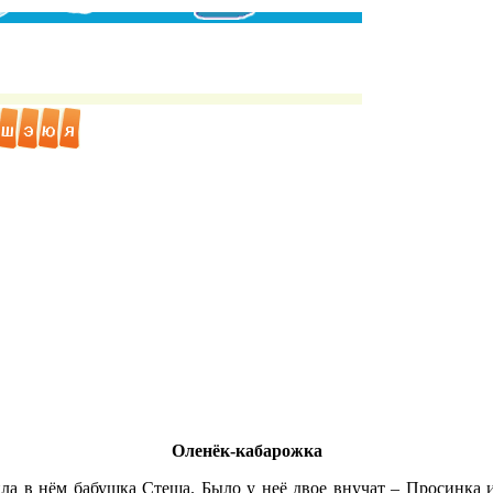
Оленёк-кабарожка
а в нём бабушка Стеша. Было у неё двое внучат – Просинка и