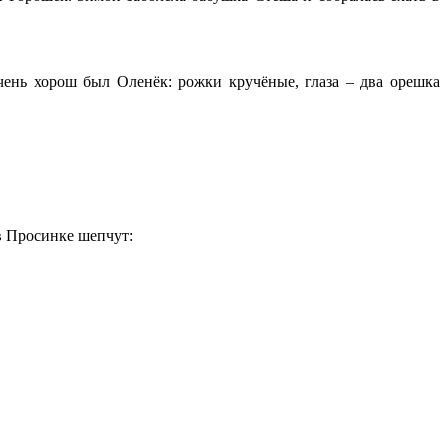
чень хорош был Оленёк: рожки кручёные, глаза – два орешка
в Просинке шепчут: