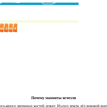
Почему мамонты исчезли
го-много звериных костей лежит. Из-под земли лёд вековой выпи