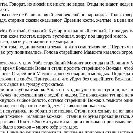
ы. Говорят, из людей их никто не видел. Отцы не знают, деды н
вают.
ом свете не было, первый человек ещё не народился. Только звер
глядя, старики сказки сказывают. Древние кости, жёлтые, а цена 
Мох богатый. Сладкий. Кустарник пышный сочный. Пища для мамо
онтов кожа толстая, шерсть густейшая, жиру под шкурой много.
 лет, тысячу лет жили и не умирали.
онтом, родившимся на земле, и жил семь тысяч лет. Шерсть у н
, во рту поднимались. Голова старейшего Мамонта казалось огро
укотскую тундру. Увёл старейший Мамонт все стада на Вершину 
емя Большой Воды и стали просить старейшего Вожака, чтобы по
кусные. Старейший Мамонт долго уговаривал молодых. Подождать
стояли на своём. Пригрозили, что уйдут без старейшего Вожака.
х льдов на тундру спускаться.
 они глубокие моря. А как на тундровую землю ступили, начали
бучая, перемешанная с водой и льдом. Не выдержала тундра не
нулось зыбкое болото, остался старейший Вожак в темноте один
пал, тот обратно не выйдет». Такая поговорка есть.
испугались, но обратно не пошли. Стали потихоньку на юг двиг
ые тяжёлые – младшие вожаки – стали в зыбуны проваливаться. Ж
уже растаял. Под тяжёлыми тушами младших вожаков проламывали
о было вожаков – много озёр в тундре.
а. Одни по речкам побежали, другие на пригорки стали заскакив