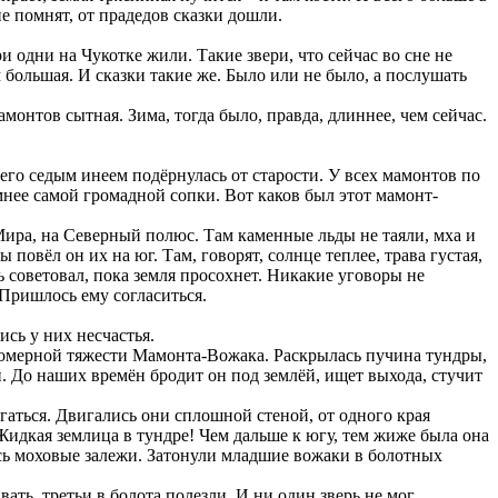
е помнят, от прадедов сказки дошли.
и одни на Чукотке жили. Такие звери, что сейчас во сне не
им большая. И сказки такие же. Было или не было, а послушать
нтов сытная. Зима, тогда было, правда, длиннее, чем сейчас.
его седым инеем подёрнулась от старости. У всех мамонтов по
мнее самой громадной сопки. Вот каков был этот мамонт-
Мира, на Северный полюс. Там каменные льды не таяли, мха и
вёл он их на юг. Там, говорят, солнце теплее, трава густая,
 советовал, пока земля просохнет. Никакие уговоры не
 Пришлось ему согласиться.
сь у них несчастья.
померной тяжести Мамонта-Вожака. Раскрылась пучина тундры,
. До наших времён бродит он под землёй, ищет выхода, стучит
аться. Двигались они сплошной стеной, от одного края
идкая землица в тундре! Чем дальше к югу, тем жиже была она
сь моховые залежи. Затонули младшие вожаки в болотных
ать, третьи в болота полезли. И ни один зверь не мог