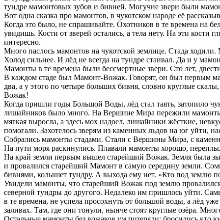
тундре мамонтовых зубов и бивней. Могучие звери были мамонт
Вот одна сказка про мамонтов, в чукотском народе её рассказы
Когда это было, не спрашивайте. Охотников в те времена на бел
увидишь. Кости от зверей остались, а тела нету. На эти кости 
интересно.
Много паслось мамонтов на чукотской землице. Стада ходили. 
Холод сильнее. И лёд не всегда на тундре стаивал. Да и у мам
Мамонты в те времена были бессмертные звери. Сто лет, двести
В каждом стаде был Мамонт-Вожак. Говорят, он был первым мам
два, а у этого по четыре больших бивня, словно круглые скалы
Вожак!
Когда пришли годы Большой Воды, лёд стал таять, затопило ч
лишайников было много. На Вершине Мира пережили мамонты вр
мягкая выросла, а здесь мох надоел, лишайники жёсткие, нев
помогали. Захотелось зверям из каменных льдов на юг уйти, на
Собрались мамонты стадами. Стали с Вершины Мира, с каменны
На пути моря раскинулись. Плавали мамонты хорошо, переплыли
На край земли первым вышел старейший Вожак. Земля была зы
и провалился старейший Мамонт в самую середину земли. Сомк
бивнями, колышет тундру. А выхода ему нет. «Кто под землю по
Увидели мамонты, что старейший Вожак под землю провалился, 
северной тундры до другого. Недалеко им пришлось уйти. Сам
в те времена, не успела просохнуть от большой воды, а лёд 
заливах. Там, где они тонули, нынче стоят круглые озёра. Мног
Остальные мамонты без вожаков ум потеряли: бросились кто куд