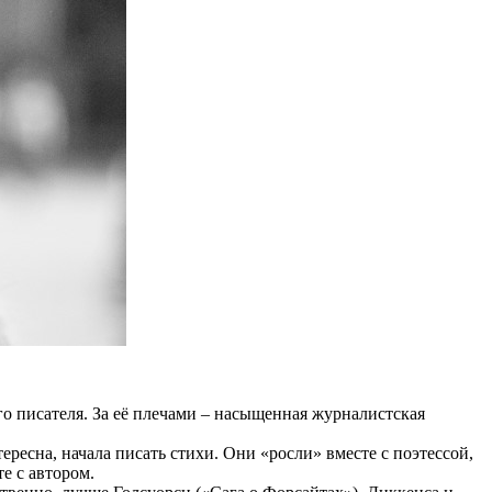
го писателя. За её плечами – насыщенная журналистская
ересна, начала писать стихи. Они «росли» вместе с поэтессой,
е с автором.