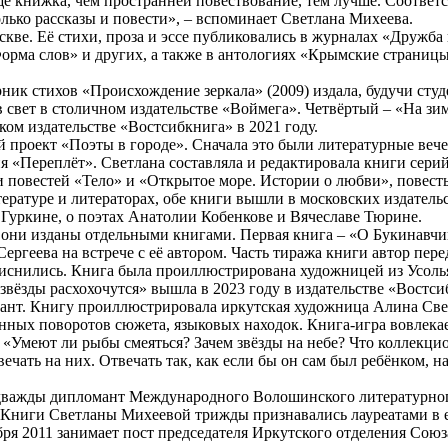
лще книжка, чем пространней повествование, тем лучше. Соответ
олько рассказы и повести», – вспоминает Светлана Михеева.
кве. Её стихи, проза и эссе публиковались в журналах «Дружба
Форма слов» и других, а также в антологиях «Крымские страниц
ник стихов «Происхождение зеркала» (2009) издала, будучи сту
 свет в столичном издательстве «Воймега». Четвёртый – «На зи
ом издательстве «Востсибкнига» в 2021 году.
проект «Поэты в городе». Сначала это были литературные вече
ия «Переплёт». Светлана составляла и редактировала книги сери
повестей «Тело» и «Открытое море. Истории о любви», повесть 
тературе и литераторах, обе книги вышли в московских издательс
Гуркине, о поэтах Анатолии Кобенкове и Вячеславе Тюрине.
 они изданы отдельными книгами. Первая книга – «О Букинавчик
ргеева на встрече с её автором. Часть тиража книги автор перед
риснились. Книга была проиллюстрирована художницей из Усоль
 звёзды расхохочутся» вышла в 2023 году в издательстве «Вост
нт. Книгу проиллюстрировала иркутская художница Алина Сверд
ых поворотов сюжета, языковых находок. Книга-игра вовлекает 
 «Умеют ли рыбы смеяться? Зачем звёзды на небе? Что коллекци
отвечать на них. Отвечать так, как если бы он сам был ребёнком
 дважды дипломант Международного Волошинского литературног
». Книги Светланы Михеевой трижды признавались лауреатами в 
ря 2011 занимает пост председателя Иркутского отделения Союз