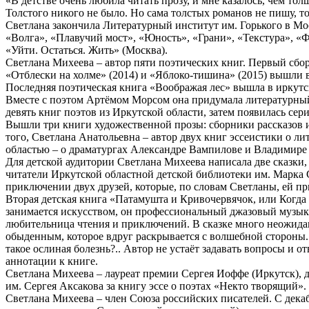
«В детстве очень любила читать прозу, и мне казалось, чем то
Толстого никого не было. Но сама толстых романов не пишу, т
Светлана закончила Литературный институт им. Горького в Мос
«Волга», «Плавучий мост», «Юность», «Грани», «Текстура», «
«Уйти. Остаться. Жить» (Москва).
Светлана Михеева – автор пяти поэтических книг. Первый сбор
«Отблески на холме» (2014) и «Яблоко-тишина» (2015) вышли в
Последняя поэтическая книга «Воображая лес» вышла в иркутск
Вместе с поэтом Артёмом Морсом она придумала литературный 
девять книг поэтов из Иркутской области, затем появилась сер
Вышли три книги художественной прозы: сборники рассказов и 
того, Светлана Анатольевна – автор двух книг эссеистики о ли
областью – о драматургах Александре Вампилове и Владимире 
Для детской аудитории Светлана Михеева написала две сказки,
читатели Иркутской областной детской библиотеки им. Марка Се
приключении двух друзей, которые, по словам Светланы, ей п
Вторая детская книга «Патамушта и Кривочервячок, или Когда
занимается искусством, он профессиональный джазовый музыка
любительница чтения и приключений. В сказке много неожиданн
обыденным, которое вдруг раскрывается с волшебной стороны.
такое ослиная болезнь?.. Автор не устаёт задавать вопросы и 
аннотации к книге.
Светлана Михеева – лауреат премии Сергея Иоффе (Иркутск),
им. Сергея Аксакова за книгу эссе о поэтах «Некто творящий
Светлана Михеева – член Союза российских писателей. С декаб