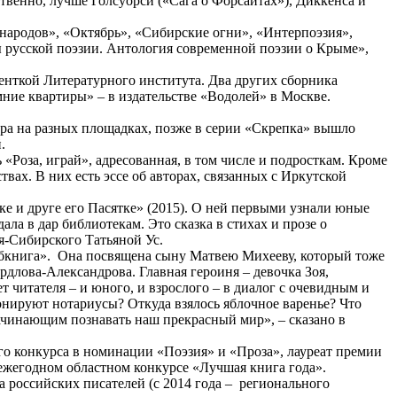
ственно, лучше Голсуорси («Сага о Форсайтах»), Диккенса и
 народов», «Октябрь», «Сибирские огни», «Интерпоэзия»,
ы русской поэзии. Антология современной поэзии о Крыме»,
денткой Литературного института. Два других сборника
мние квартиры» – в издательстве «Водолей» в Москве.
ра на разных площадках, позже в серии «Скрепка» вышло
й.
«Роза, играй», адресованная, в том числе и подросткам. Кроме
твах. В них есть эссе об авторах, связанных с Иркутской
е и друге его Пасятке» (2015). О ней первыми узнали юные
ала в дар библиотекам. Это сказка в стихах и прозе о
я-Сибирского Татьяной Ус.
сибкнига». Она посвящена сыну Матвею Михееву, который тоже
лова-Александрова. Главная героиня – девочка Зоя,
читателя – и юного, и взрослого – в диалог с очевидным и
онируют нотариусы? Откуда взялось яблочное варенье? Что
, начинающим познавать наш прекрасный мир», – сказано в
о конкурса в номинации «Поэзия» и «Проза», лауреат премии
ежегодном областном конкурсе «Лучшая книга года».
а российских писателей (с 2014 года – регионального